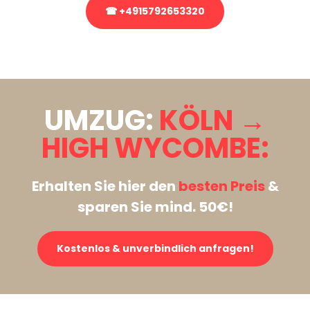
☎ +4915792653320
Stattdessen eine unverbindliche Anfrage senden
UMZUG:
KÖLN →
HIGH WYCOMBE:
Erhalten Sie hier den
besten Preis
&
sparen Sie mind. 50€!
Kostenlos & unverbindlich anfragen!