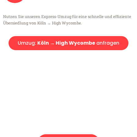
Nutzen Sie unseren Express-Umzug für eine schnelle und effiziente
Übersiedlung von Köln → High Wycombe.
Umzug:
Köln → High Wycombe
anfragen
Kostenlose Beratung!
Sie haben Fragen?
Sie haben Fragen zu Ihrem Transport oder benötigen eine Beratung
bezüglich Ihres Umzug?
Rufen Sie uns gerne an, unser Team aus Experten freut sich, Ihnen
kostenlos weiterzuhelfen!