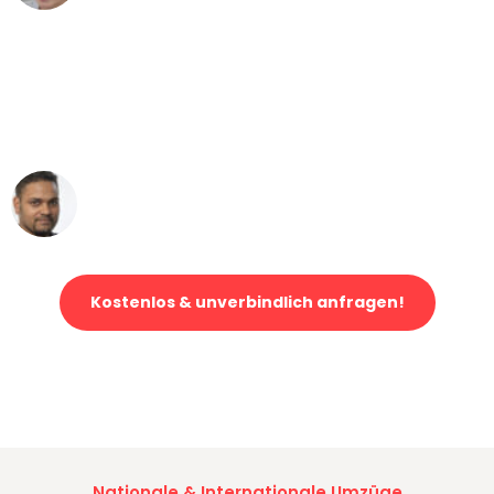
"Mein Klavier kam in unter 24 Stunden
ohne einen Kratzer an - ein
erstklassiger Service!"
Ümit Y.
Klaviertransport in Köln
Kostenlos & unverbindlich anfragen!
Jetzt anfragen und der nächste glückliche Kunde werden. Alle
Umzugsanfragen sind zu
100% kostenlos & unverbindlich!
Nationale & Internationale Umzüge