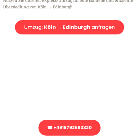
Nutzen Sie unseren Express-Umzug für eine schnelle und effiziente
Übersiedlung von Köln → Edinburgh.
Umzug:
Köln → Edinburgh
anfragen
Kostenlose Beratung!
Sie haben Fragen?
Sie haben Fragen zu Ihrem Transport oder benötigen eine Beratung
bezüglich Ihres Umzug?
Rufen Sie uns gerne an, unser Team aus Experten freut sich, Ihnen
kostenlos weiterzuhelfen!
☎ +4915792653320