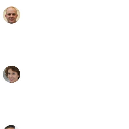
Frederik F.
Umzug in Köln
"Besser hätte ich mir den Umzug von
Köln nach Wien nicht vorstellen können
- DANKE!"
Maria W
Umzug von Köln nach Wien
"Mein Klavier kam in unter 24 Stunden
ohne einen Kratzer an - ein
erstklassiger Service!"