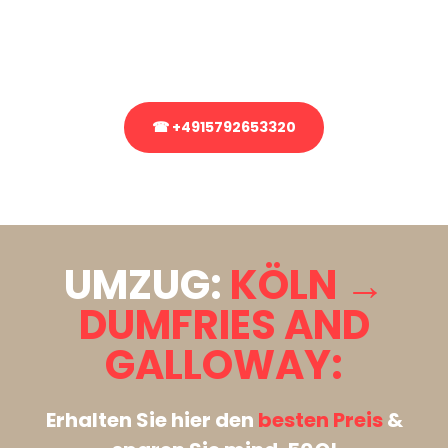
bezüglich Ihres Umzug?
Rufen Sie uns gerne an, unser Team aus Experten freut sich, Ihnen
kostenlos weiterzuhelfen!
☎ +4915792653320
Stattdessen eine unverbindliche Anfrage senden
UMZUG:
KÖLN →
DUMFRIES AND
GALLOWAY:
Erhalten Sie hier den
besten Preis
&