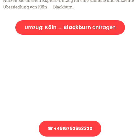
Nutzen Sie unseren Express-Umzug für eine schnelle und effiziente
Übersiedlung von Köln → Blackburn.
Umzug:
Köln → Blackburn
anfragen
Kostenlose Beratung!
Sie haben Fragen?
Sie haben Fragen zu Ihrem Transport oder benötigen eine Beratung
bezüglich Ihres Umzug?
Rufen Sie uns gerne an, unser Team aus Experten freut sich, Ihnen
kostenlos weiterzuhelfen!
☎ +4915792653320