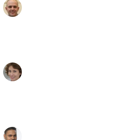
Frederik F.
Umzug in Köln
"Besser hätte ich mir den Umzug von
Köln nach Wien nicht vorstellen können
- DANKE!"
Maria W
Umzug von Köln nach Wien
"Mein Klavier kam in unter 24 Stunden
ohne einen Kratzer an - ein
erstklassiger Service!"
Ümit Y.
Klaviertransport in Köln