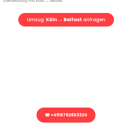
Übersiedlung von Köln → Belfast.
Umzug:
Köln → Belfast
anfragen
Kostenlose Beratung!
Sie haben Fragen?
Sie haben Fragen zu Ihrem Transport oder benötigen eine Beratung
bezüglich Ihres Umzug?
Rufen Sie uns gerne an, unser Team aus Experten freut sich, Ihnen
kostenlos weiterzuhelfen!
☎ +4915792653320
Stattdessen eine unverbindliche Anfrage senden