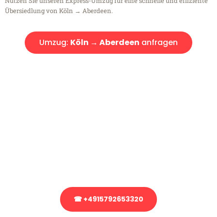
Nutzen Sie unseren Express-Umzug für eine schnelle und effiziente
Übersiedlung von Köln → Aberdeen.
Umzug:
Köln → Aberdeen
anfragen
Kostenlose Beratung!
Sie haben Fragen?
Sie haben Fragen zu Ihrem Transport oder benötigen eine Beratung
bezüglich Ihres Umzug?
Rufen Sie uns gerne an, unser Team aus Experten freut sich, Ihnen
kostenlos weiterzuhelfen!
☎ +4915792653320