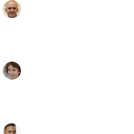
Frederik F.
Umzug in Köln
"Besser hätte ich mir den Umzug von
Köln nach Wien nicht vorstellen können
- DANKE!"
Maria W
Umzug von Köln nach Wien
"Mein Klavier kam in unter 24 Stunden
ohne einen Kratzer an - ein
erstklassiger Service!"
Ümit Y.