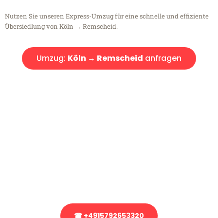
Nutzen Sie unseren Express-Umzug für eine schnelle und effiziente
Übersiedlung von Köln → Remscheid.
Umzug:
Köln → Remscheid
anfragen
Kostenlose Beratung!
Sie haben Fragen?
Sie haben Fragen zu Ihrem Transport oder benötigen eine Beratung
bezüglich Ihres Umzug?
Rufen Sie uns gerne an, unser Team aus Experten freut sich, Ihnen
kostenlos weiterzuhelfen!
☎ +4915792653320