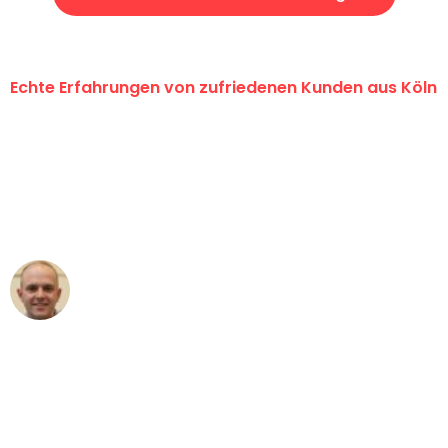
Echte Erfahrungen von zufriedenen Kunden aus Köln
"Erste Klasse! Ein großes Dankeschön
an das gesamte Team von Berger
Umzugsservice für ihren
außergewöhnlichen Service!"
Frederik F.
Umzug in Köln
"Besser hätte ich mir den Umzug von
Köln nach Wien nicht vorstellen können
- DANKE!"