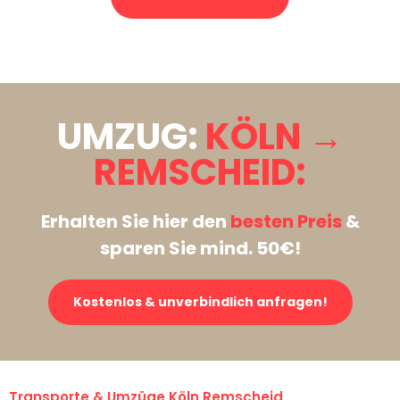
Stattdessen eine unverbindliche Anfrage senden
UMZUG:
KÖLN →
REMSCHEID:
Erhalten Sie hier den
besten Preis
&
sparen Sie mind. 50€!
Kostenlos & unverbindlich anfragen!
Transporte & Umzüge Köln Remscheid