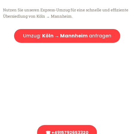
Nutzen Sie unseren Express-Umzug für eine schnelle und effiziente
Übersiedlung von Köln → Mannheim.
Umzug:
Köln → Mannheim
anfragen
Kostenlose Beratung!
Sie haben Fragen?
Sie haben Fragen zu Ihrem Transport oder benötigen eine Beratung
bezüglich Ihres Umzug?
Rufen Sie uns gerne an, unser Team aus Experten freut sich, Ihnen
kostenlos weiterzuhelfen!
☎ +4915792653320