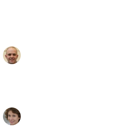
"Erste Klasse! Ein großes Dankeschön
an das gesamte Team von Berger
Umzugsservice für ihren
außergewöhnlichen Service!"
Frederik F.
Umzug in Köln
"Besser hätte ich mir den Umzug von
Köln nach Wien nicht vorstellen können
- DANKE!"
Maria W
Umzug von Köln nach Wien