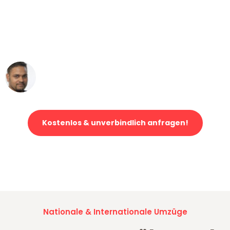
"Mein Klavier kam in unter 24 Stunden
ohne einen Kratzer an - ein
erstklassiger Service!"
Ümit Y.
Klaviertransport in Köln
Kostenlos & unverbindlich anfragen!
Jetzt anfragen und der nächste glückliche Kunde werden. Alle
Umzugsanfragen sind zu
100% kostenlos & unverbindlich!
Nationale & Internationale Umzüge