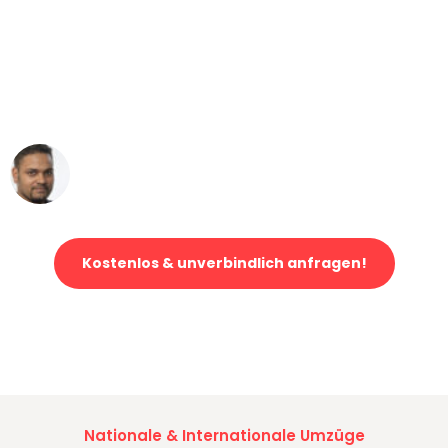
"Mein Klavier kam in unter 24 Stunden
ohne einen Kratzer an - ein
erstklassiger Service!"
Ümit Y.
Klaviertransport in Köln
Kostenlos & unverbindlich anfragen!
Jetzt anfragen und der nächste glückliche Kunde werden. Alle
Umzugsanfragen sind zu
100% kostenlos & unverbindlich!
Nationale & Internationale Umzüge