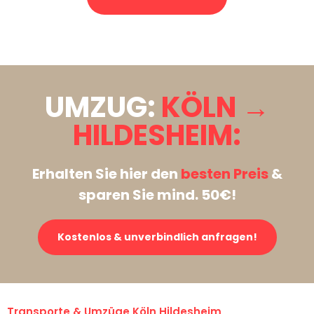
Stattdessen eine unverbindliche Anfrage senden
UMZUG:
KÖLN →
HILDESHEIM:
Erhalten Sie hier den
besten Preis
&
sparen Sie mind. 50€!
Kostenlos & unverbindlich anfragen!
Transporte & Umzüge Köln Hildesheim