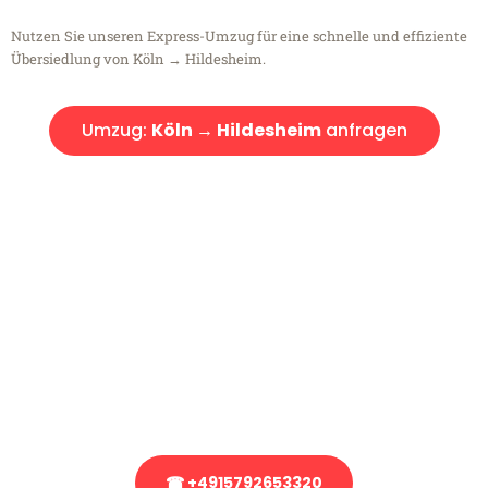
Nutzen Sie unseren Express-Umzug für eine schnelle und effiziente
Übersiedlung von Köln → Hildesheim.
Umzug:
Köln → Hildesheim
anfragen
Kostenlose Beratung!
Sie haben Fragen?
Sie haben Fragen zu Ihrem Transport oder benötigen eine Beratung
bezüglich Ihres Umzug?
Rufen Sie uns gerne an, unser Team aus Experten freut sich, Ihnen
kostenlos weiterzuhelfen!
☎ +4915792653320