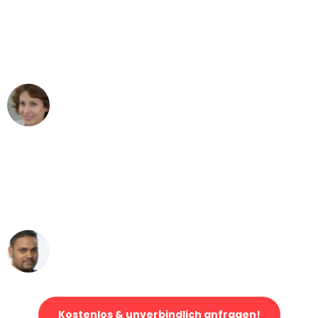
"Besser hätte ich mir den Umzug von
Köln nach Wien nicht vorstellen können
- DANKE!"
Maria W
Umzug von Köln nach Wien
"Mein Klavier kam in unter 24 Stunden
ohne einen Kratzer an - ein
erstklassiger Service!"
Ümit Y.
Klaviertransport in Köln
Kostenlos & unverbindlich anfragen!