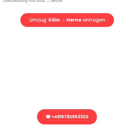
Übersiedlung von Köln → Herne.
Umzug:
Köln → Herne
anfragen
Kostenlose Beratung!
Sie haben Fragen?
Sie haben Fragen zu Ihrem Transport oder benötigen eine Beratung
bezüglich Ihres Umzug?
Rufen Sie uns gerne an, unser Team aus Experten freut sich, Ihnen
kostenlos weiterzuhelfen!
☎ +4915792653320
Stattdessen eine unverbindliche Anfrage senden