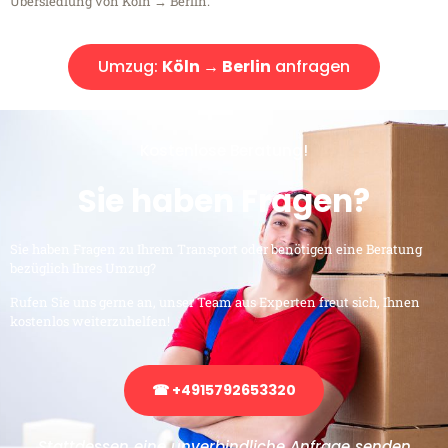
Übersiedlung von Köln → Berlin.
Umzug:
Köln → Berlin
anfragen
Kostenlose Beratung!
Sie haben Fragen?
Sie haben Fragen zu Ihrem Transport oder benötigen eine Beratung
bezüglich Ihres Umzug?
Rufen Sie uns gerne an, unser Team aus Experten freut sich, Ihnen
kostenlos weiterzuhelfen!
☎ +4915792653320
Stattdessen eine unverbindliche Anfrage senden