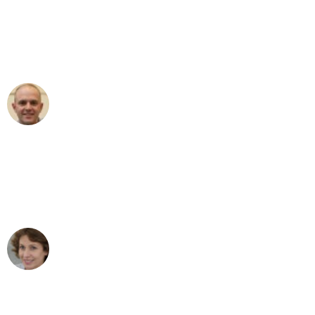
an das gesamte Team von Berger
Umzugsservice für ihren
außergewöhnlichen Service!"
Frederik F.
Umzug in Köln
"Besser hätte ich mir den Umzug von
Köln nach Wien nicht vorstellen können
- DANKE!"
Maria W
Umzug von Köln nach Wien
"Mein Klavier kam in unter 24 Stunden