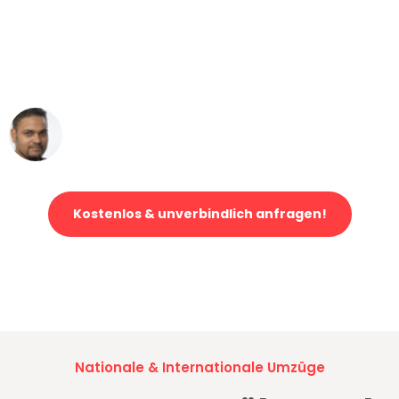
"Mein Klavier kam in unter 24 Stunden
ohne einen Kratzer an - ein
erstklassiger Service!"
Ümit Y.
Klaviertransport in Köln
Kostenlos & unverbindlich anfragen!
Jetzt anfragen und der nächste glückliche Kunde werden. Alle
Umzugsanfragen sind zu
100% kostenlos & unverbindlich!
Nationale & Internationale Umzüge