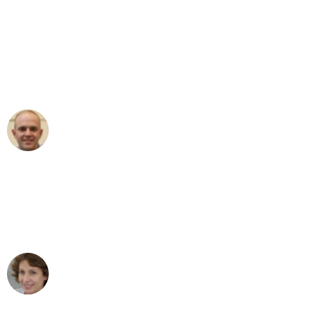
"Erste Klasse! Ein großes Dankeschön
an das gesamte Team von Berger
Umzugsservice für ihren
außergewöhnlichen Service!"
Frederik F.
Umzug in Köln
"Besser hätte ich mir den Umzug von
Köln nach Wien nicht vorstellen können
- DANKE!"
Maria W
Umzug von Köln nach Wien