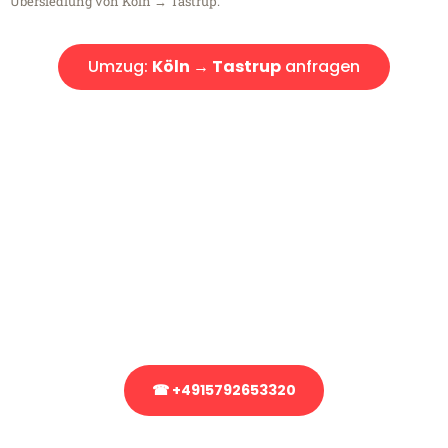
Übersiedlung von Köln → Tastrup.
Umzug:
Köln → Tastrup
anfragen
Kostenlose Beratung!
Sie haben Fragen?
Sie haben Fragen zu Ihrem Transport oder benötigen eine Beratung
bezüglich Ihres Umzug?
Rufen Sie uns gerne an, unser Team aus Experten freut sich, Ihnen
kostenlos weiterzuhelfen!
☎ +4915792653320
Stattdessen eine unverbindliche Anfrage senden