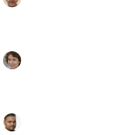
Umzug in Köln
"Besser hätte ich mir den Umzug von
Köln nach Wien nicht vorstellen können
- DANKE!"
Maria W
Umzug von Köln nach Wien
"Mein Klavier kam in unter 24 Stunden
ohne einen Kratzer an - ein
erstklassiger Service!"
Ümit Y.
Klaviertransport in Köln