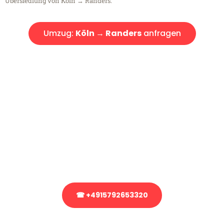
Übersiedlung von Köln → Randers.
Umzug:
Köln → Randers
anfragen
Kostenlose Beratung!
Sie haben Fragen?
Sie haben Fragen zu Ihrem Transport oder benötigen eine Beratung
bezüglich Ihres Umzug?
Rufen Sie uns gerne an, unser Team aus Experten freut sich, Ihnen
kostenlos weiterzuhelfen!
☎ +4915792653320
Stattdessen eine unverbindliche Anfrage senden