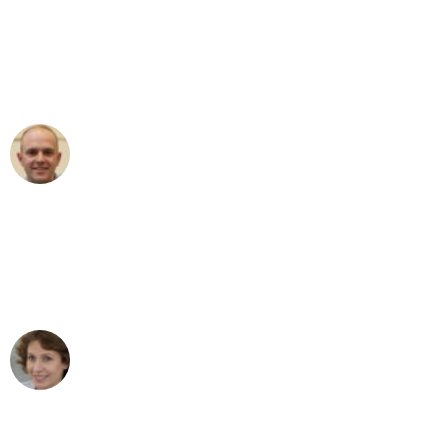
an das gesamte Team von Berger
Umzugsservice für ihren
außergewöhnlichen Service!"
Frederik F.
Umzug in Köln
"Besser hätte ich mir den Umzug von
Köln nach Wien nicht vorstellen können
- DANKE!"
Maria W
Umzug von Köln nach Wien
"Mein Klavier kam in unter 24 Stunden